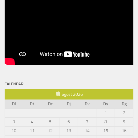
CALENDARI
agost 2026
Dl
Dt
Dc
Dj
Dv
Ds
Dg
1
2
3
4
5
6
7
8
9
10
11
12
13
14
15
16