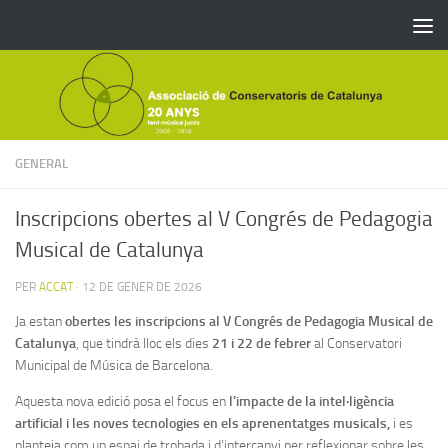
Skip to content
GENERAL
Inscripcions obertes al V Congrés de Pedagogia
Musical de Catalunya
PER
ACCAT
·
12 DE GENER DE 2026
Ja estan
obertes les inscripcions al V Congrés de Pedagogia Musical de
Catalunya
, que tindrà lloc els dies
21 i
22 de febrer
al Conservatori
Municipal de Música de Barcelona.
Aquesta nova edició posa el focus en
l’impacte de la intel·ligència
artificial i les noves tecnologies en els aprenentatges
musicals,
i es
planteja com un espai de trobada i d’intercanvi per reflexionar sobre les