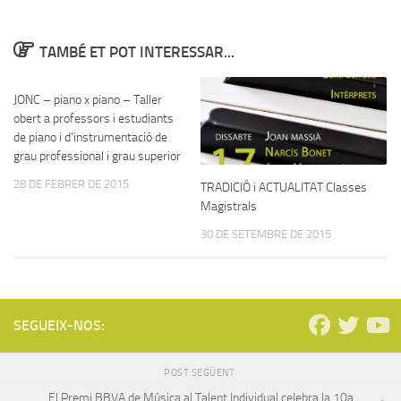
TAMBÉ ET POT INTERESSAR...
JONC – piano x piano – Taller
obert a professors i estudiants
de piano i d’instrumentació de
grau professional i grau superior
28 DE FEBRER DE 2015
TRADICIÓ i ACTUALITAT Classes
Magistrals
30 DE SETEMBRE DE 2015
SEGUEIX-NOS:
POST SEGÜENT
El Premi BBVA de Música al Talent Individual celebra la 10a