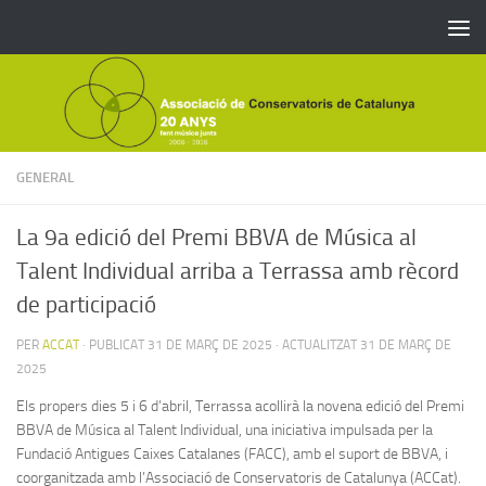
Skip to content
GENERAL
La 9a edició del Premi BBVA de Música al
Talent Individual arriba a Terrassa amb rècord
de participació
PER
ACCAT
· PUBLICAT
31 DE MARÇ DE 2025
· ACTUALITZAT
31 DE MARÇ DE
2025
Els propers dies 5 i 6 d’abril, Terrassa acollirà la novena edició del Premi
BBVA de Música al Talent Individual, una iniciativa impulsada per la
Fundació Antigues Caixes Catalanes (FACC), amb el suport de BBVA, i
coorganitzada amb l’Associació de Conservatoris de Catalunya (ACCat).