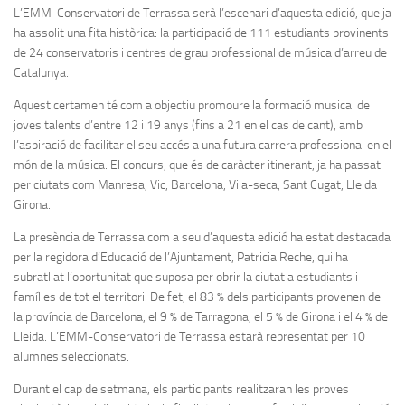
L’EMM-Conservatori de Terrassa serà l’escenari d’aquesta edició, que ja
ha assolit una fita històrica: la participació de 111 estudiants provinents
de 24 conservatoris i centres de grau professional de música d’arreu de
Catalunya.
Aquest certamen té com a objectiu promoure la formació musical de
joves talents d’entre 12 i 19 anys (fins a 21 en el cas de cant), amb
l’aspiració de facilitar el seu accés a una futura carrera professional en el
món de la música. El concurs, que és de caràcter itinerant, ja ha passat
per ciutats com Manresa, Vic, Barcelona, Vila-seca, Sant Cugat, Lleida i
Girona.
La presència de Terrassa com a seu d’aquesta edició ha estat destacada
per la regidora d’Educació de l’Ajuntament, Patricia Reche, qui ha
subratllat l’oportunitat que suposa per obrir la ciutat a estudiants i
famílies de tot el territori. De fet, el 83 % dels participants provenen de
la província de Barcelona, el 9 % de Tarragona, el 5 % de Girona i el 4 % de
Lleida. L’EMM-Conservatori de Terrassa estarà representat per 10
alumnes seleccionats.
Durant el cap de setmana, els participants realitzaran les proves