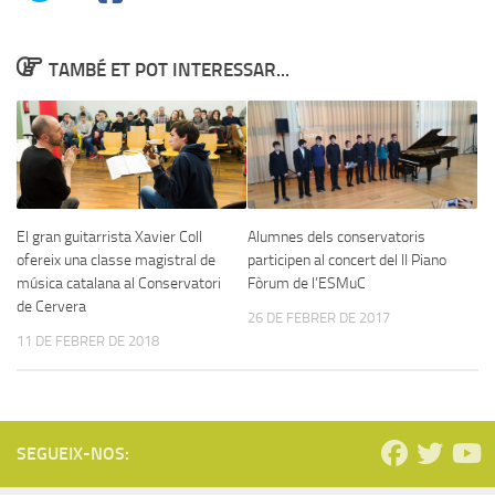
TAMBÉ ET POT INTERESSAR...
El gran guitarrista Xavier Coll
Alumnes dels conservatoris
ofereix una classe magistral de
participen al concert del II Piano
música catalana al Conservatori
Fòrum de l’ESMuC
de Cervera
26 DE FEBRER DE 2017
11 DE FEBRER DE 2018
SEGUEIX-NOS: