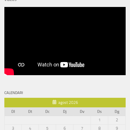
CALENDARI
agost 2026
Dl
Dt
Dc
Dj
Dv
Ds
Dg
1
2
3
4
5
6
7
8
9