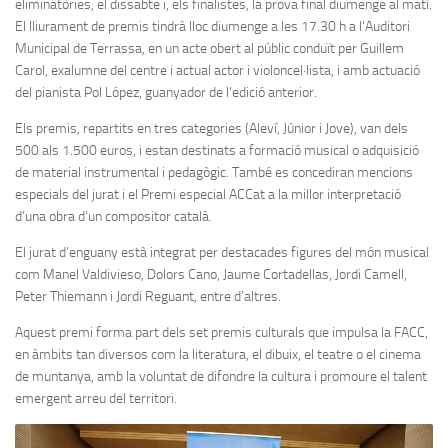
eliminatòries, el dissabte i, els finalistes, la prova final diumenge al matí.
El lliurament de premis tindrà lloc diumenge a les 17.30 h a l’Auditori
Municipal de Terrassa, en un acte obert al públic conduït per Guillem
Carol, exalumne del centre i actual actor i violoncel·lista, i amb actuació
del pianista Pol López, guanyador de l’edició anterior.
Els premis, repartits en tres categories (Aleví, Júnior i Jove), van dels
500 als 1.500 euros, i estan destinats a formació musical o adquisició
de material instrumental i pedagògic. També es concediran mencions
especials del jurat i el Premi especial ACCat a la millor interpretació
d’una obra d’un compositor català.
El jurat d’enguany està integrat per destacades figures del món musical
com Manel Valdivieso, Dolors Cano, Jaume Cortadellas, Jordi Camell,
Peter Thiemann i Jordi Reguant, entre d’altres.
Aquest premi forma part dels set premis culturals que impulsa la FACC,
en àmbits tan diversos com la literatura, el dibuix, el teatre o el cinema
de muntanya, amb la voluntat de difondre la cultura i promoure el talent
emergent arreu del territori.