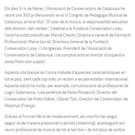
Els dies 3 i 4 de febrer, l’Associació de Conservatoris de Catalunya ha
reunit uns 300 professionals en el IV Congrés de Pedagogia Musical de
Catalunya, amb el títol: “
El valor de la música, la responsabilitat educativa
dels docents i dels centres”
. Celebrat a la Fundació Conservatori Liceu,
l’acte ha estat presidit per Mercè Chacón, Directora General de Formació
Professional, Maria Serrat, Directora General de la Fundació
Conservatori Liceu, i Lito Iglesias, President de l’Associació de
Conservatoris de Catalunya, i ha comptat amb el director d’orquestra
Josep Pons com a padrí.
Aquesta cita bianual és l’única trobada d’aquestes característiques en
tot el país, sent cada cop més un reclam a escala estatal i internacional.
Aquesta edició ha inclòs, per exemple, comunicacions de professorat de
Lugo i Salamanca, i una ponència de Paolo Ponzecchi, Director del
Conservatori de Prato (Itàlia), i Daniel Tosi, Director del Conservatori de
Perpinyà (França).
Gràcies al format híbrid de l’esdeveniment, els inscrits han pogut
seguir-lo de manera presencial o remota (
streaming
), aconseguint així
reunir professorat de música de tot el territori i de tot tipus de centre: