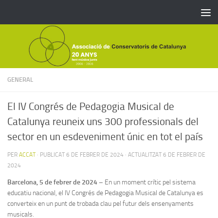
Skip to content
GENERAL
El IV Congrés de Pedagogia Musical de
Catalunya reuneix uns 300 professionals del
sector en un esdeveniment únic en tot el país
PER
ACCAT
· PUBLICAT
6 DE FEBRER DE 2024
· ACTUALITZAT
6 DE FEBRER DE
2024
Barcelona, 5 de febrer de 2024 –
En un moment crític pel sistema
educatiu nacional, el IV Congrés de Pedagogia Musical de Catalunya es
converteix en un punt de trobada clau pel futur dels ensenyaments
musicals.