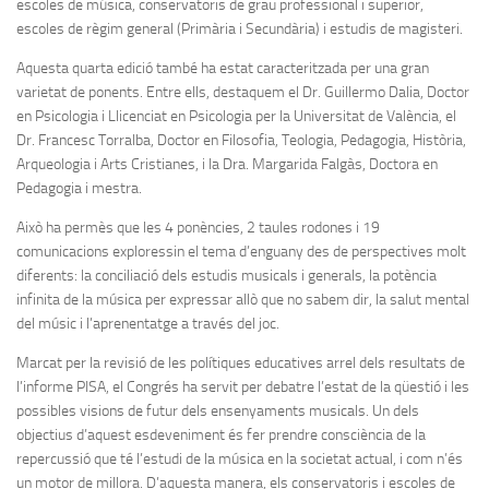
escoles de música, conservatoris de grau professional i superior,
escoles de règim general (Primària i Secundària) i estudis de magisteri.
Aquesta quarta edició també ha estat caracteritzada per una gran
varietat de ponents. Entre ells, destaquem el Dr. Guillermo Dalia, Doctor
en Psicologia i Llicenciat en Psicologia per la Universitat de València, el
Dr. Francesc Torralba, Doctor en Filosofia, Teologia, Pedagogia, Història,
Arqueologia i Arts Cristianes, i la Dra. Margarida Falgàs, Doctora en
Pedagogia i mestra.
Això ha permès que les 4 ponències, 2 taules rodones i 19
comunicacions exploressin el tema d’enguany des de perspectives molt
diferents: la conciliació dels estudis musicals i generals, la potència
infinita de la música per expressar allò que no sabem dir, la salut mental
del músic i l’aprenentatge a través del joc.
Marcat per la revisió de les polítiques educatives arrel dels resultats de
l’informe PISA, el Congrés ha servit per debatre l’estat de la qüestió i les
possibles visions de futur dels ensenyaments musicals. Un dels
objectius d’aquest esdeveniment és fer prendre consciència de la
repercussió que té l’estudi de la música en la societat actual, i com n’és
un motor de millora. D’aquesta manera, els conservatoris i escoles de