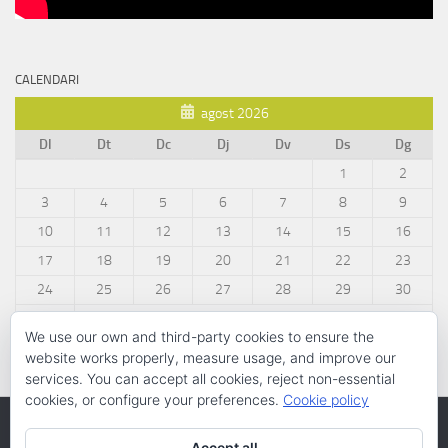
CALENDARI
agost 2026
Dl
Dt
Dc
Dj
Dv
Ds
Dg
1
2
3
4
5
6
7
8
9
10
11
12
13
14
15
16
17
18
19
20
21
22
23
24
25
26
27
28
29
30
31
We use our own and third-party cookies to ensure the
« març
website works properly, measure usage, and improve our
services. You can accept all cookies, reject non-essential
cookies, or configure your preferences.
Cookie policy
Accept all