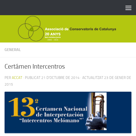
Skip to content
GENERAL
Certámen Intercentros
PER
ACCAT
· PUBLICAT
21 D'OCTUBRE DE 2014
· ACTUALITZAT
23 DE GENER DE
2015