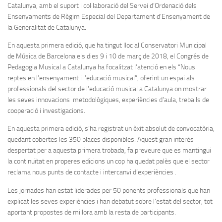
Catalunya, amb el suport i col·laboració del Servei d’Ordenació dels
Ensenyaments de Règim Especial del Departament d’Ensenyament de
la Generalitat de Catalunya.
En aquesta primera edició, que ha tingut lloc al Conservatori Municipal
de Música de Barcelona els dies 9 i 10 de març de 2018, el Congrés de
Pedagogia Musical a Catalunya ha focalitzat l’atenció en els “Nous
reptes en l’ensenyament i l’educació musical”, oferint un espai als
professionals del sector de l’educació musical a Catalunya on mostrar
les seves innovacions metodològiques, experiències d’aula, treballs de
cooperació i investigacions.
En aquesta primera edició, s’ha registrat un èxit absolut de convocatòria,
quedant cobertes les 350 places disponibles. Aquest gran interès
despertat per a aquesta primera trobada, fa preveure que es mantingui
la continuïtat en properes edicions un cop ha quedat palès que el sector
reclama nous punts de contacte i intercanvi d’experiències .
Les jornades han estat liderades per 50 ponents professionals que han
explicat les seves experiències i han debatut sobre l’estat del sector, tot
aportant propostes de millora amb la resta de participants.