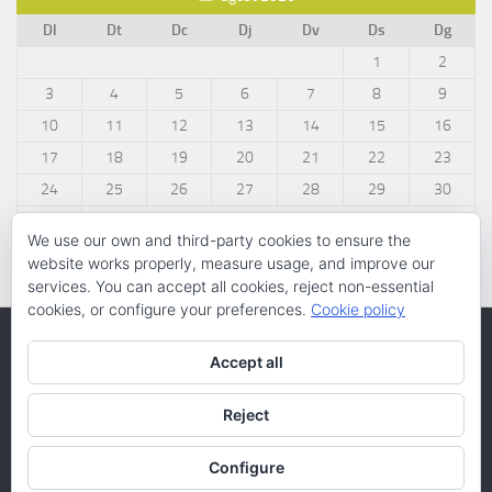
Dl
Dt
Dc
Dj
Dv
Ds
Dg
1
2
3
4
5
6
7
8
9
10
11
12
13
14
15
16
17
18
19
20
21
22
23
24
25
26
27
28
29
30
31
We use our own and third-party cookies to ensure the
« març
website works properly, measure usage, and improve our
services. You can accept all cookies, reject non-essential
cookies, or configure your preferences.
Cookie policy
Accept all
Reject
Configure