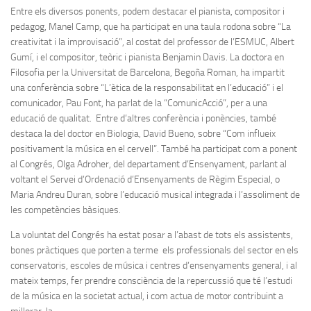
Entre els diversos ponents, podem destacar el pianista, compositor i
pedagog, Manel Camp, que ha participat en una taula rodona sobre “La
creativitat i la improvisació”, al costat del professor de l’ESMUC, Albert
Gumí, i el compositor, teòric i pianista Benjamin Davis. La doctora en
Filosofia per la Universitat de Barcelona, Begoña Roman, ha impartit
una conferència sobre “L’ètica de la responsabilitat en l’educació” i el
comunicador, Pau Font, ha parlat de la “ComunicAcció”, per a una
educació de qualitat. Entre d’altres conferència i ponències, també
destaca la del doctor en Biologia, David Bueno, sobre “Com influeix
positivament la música en el cervell”. També ha participat com a ponent
al Congrés, Olga Adroher, del departament d’Ensenyament, parlant al
voltant el Servei d’Ordenació d’Ensenyaments de Règim Especial, o
Maria Andreu Duran, sobre l’educació musical integrada i l’assoliment de
les competències bàsiques.
La voluntat del Congrés ha estat posar a l’abast de tots els assistents,
bones pràctiques que porten a terme els professionals del sector en els
conservatoris, escoles de música i centres d’ensenyaments general, i al
mateix temps, fer prendre consciència de la repercussió que té l’estudi
de la música en la societat actual, i com actua de motor contribuint a