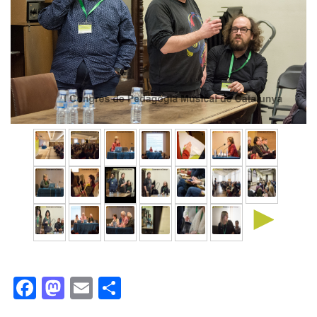
►
Facebook
Mastodon
Email
Comparteix