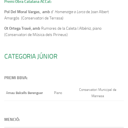
Premi Obra Catalana ACCat:
Pol Del Moral Vargas, amb
d’
Homenatge a Lorca
de Joan Albert
Amargós (Conservatori de Terrasa)
Ot Ortega Travé, amb
Rumores de la Caleta I.Albéniz, piano
(Conservatori de Música dels Pirineus)
CATEGORIA JÚNIOR
PREMI BBVA:
Conservatori Municipal de
rnau Balcells Berenguer
A
Piano
Manresa
MENCIÓ: