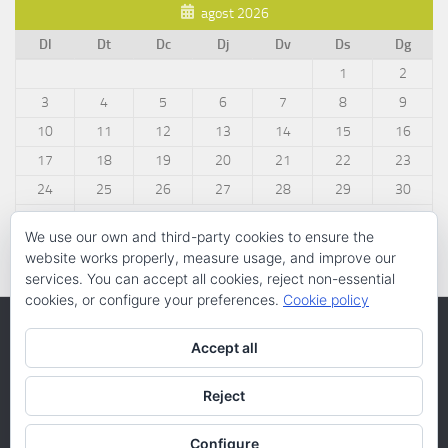
agost 2026
Dl
Dt
Dc
Dj
Dv
Ds
Dg
1
2
3
4
5
6
7
8
9
10
11
12
13
14
15
16
17
18
19
20
21
22
23
24
25
26
27
28
29
30
31
We use our own and third-party cookies to ensure the
« març
website works properly, measure usage, and improve our
services. You can accept all cookies, reject non-essential
cookies, or configure your preferences.
Cookie policy
Accept all
Reject
Configure