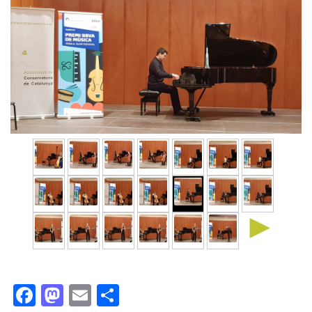
►
Facebook
Mastodon
Email
Comparteix