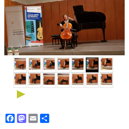
►
Facebook
Mastodon
Email
Comparteix