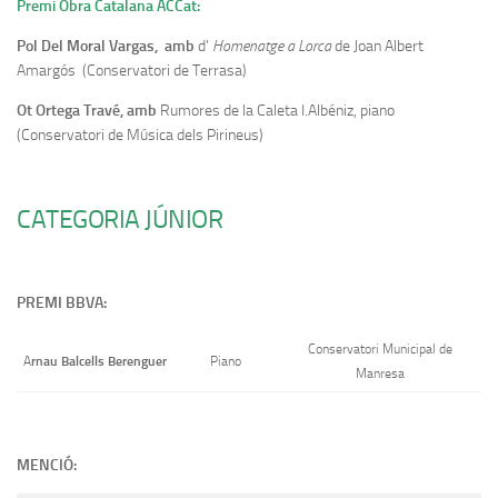
Premi Obra Catalana ACCat:
Pol Del Moral Vargas, amb
d’
Homenatge a Lorca
de Joan Albert
Amargós (Conservatori de Terrasa)
Ot Ortega Travé, amb
Rumores de la Caleta I.Albéniz, piano
(Conservatori de Música dels Pirineus)
CATEGORIA JÚNIOR
PREMI BBVA:
Conservatori Municipal de
rnau Balcells Berenguer
A
Piano
Manresa
MENCIÓ: