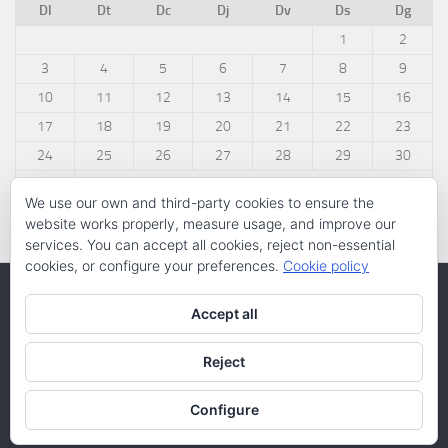
Dl
Dt
Dc
Dj
Dv
Ds
Dg
1
2
3
4
5
6
7
8
9
10
11
12
13
14
15
16
17
18
19
20
21
22
23
24
25
26
27
28
29
30
31
We use our own and third-party cookies to ensure the
« març
website works properly, measure usage, and improve our
services. You can accept all cookies, reject non-essential
cookies, or configure your preferences.
Cookie policy
Accept all
Reject
Configure