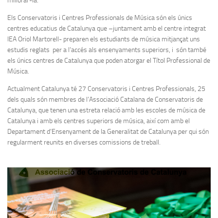
millorar-la.
Els Conservatoris i Centres Professionals de Música són els únics
centres educatius de Catalunya que –juntament amb el centre integrat
IEA Oriol Martorell- preparen els estudiants de música mitjançat uns
estudis reglats per a l’accés als ensenyaments superiors, i són també
els únics centres de Catalunya que poden atorgar el Títol Professional de
Música.
Actualment Catalunya té 27 Conservatoris i Centres Professionals, 25
dels quals són membres de l’Associació Catalana de Conservatoris de
Catalunya, que tenen una estreta relació amb les escoles de música de
Catalunya i amb els centres superiors de música, així com amb el
Departament d’Ensenyament de la Generalitat de Catalunya per qui són
regularment reunits en diverses comissions de treball.