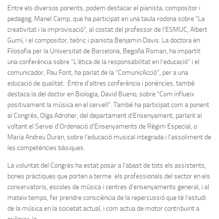
Entre els diversos ponents, podem destacar el pianista, compositor i
pedagog, Manel Camp, que ha participat en una taula rodona sobre “La
creativitat i la improvisació”, al costat del professor de l’ESMUC, Albert
Gumí, i el compositor, teòric i pianista Benjamin Davis. La doctora en
Filosofia per la Universitat de Barcelona, Begoña Roman, ha impartit
una conferència sobre “L’ètica de la responsabilitat en l’educació” i el
comunicador, Pau Font, ha parlat de la “ComunicAcció”, per a una
educació de qualitat. Entre d’altres conferència i ponències, també
destaca la del doctor en Biologia, David Bueno, sobre “Com influeix
positivament la música en el cervell”. També ha participat com a ponent
al Congrés, Olga Adroher, del departament d’Ensenyament, parlant al
voltant el Servei d’Ordenació d’Ensenyaments de Règim Especial, o
Maria Andreu Duran, sobre l’educació musical integrada i l’assoliment de
les competències bàsiques.
La voluntat del Congrés ha estat posar a l’abast de tots els assistents,
bones pràctiques que porten a terme els professionals del sector en els
conservatoris, escoles de música i centres d’ensenyaments general, i al
mateix temps, fer prendre consciència de la repercussió que té l’estudi
de la música en la societat actual, i com actua de motor contribuint a