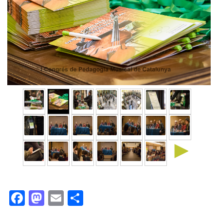
►
Facebook
Mastodon
Email
Comparteix