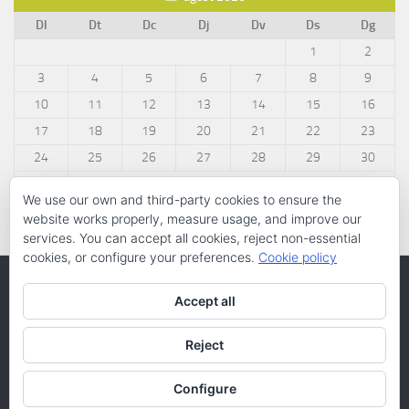
Dl
Dt
Dc
Dj
Dv
Ds
Dg
1
2
3
4
5
6
7
8
9
10
11
12
13
14
15
16
17
18
19
20
21
22
23
24
25
26
27
28
29
30
31
We use our own and third-party cookies to ensure the
« març
website works properly, measure usage, and improve our
services. You can accept all cookies, reject non-essential
cookies, or configure your preferences.
Cookie policy
Accept all
Reject
Configure