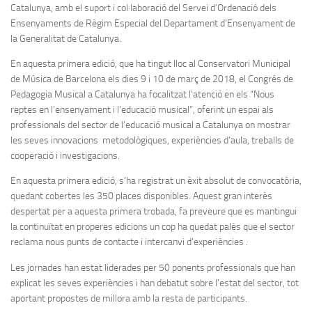
Catalunya, amb el suport i col·laboració del Servei d’Ordenació dels
Ensenyaments de Règim Especial del Departament d’Ensenyament de
la Generalitat de Catalunya.
En aquesta primera edició, que ha tingut lloc al Conservatori Municipal
de Música de Barcelona els dies 9 i 10 de març de 2018, el Congrés de
Pedagogia Musical a Catalunya ha focalitzat l’atenció en els “Nous
reptes en l’ensenyament i l’educació musical”, oferint un espai als
professionals del sector de l’educació musical a Catalunya on mostrar
les seves innovacions metodològiques, experiències d’aula, treballs de
cooperació i investigacions.
En aquesta primera edició, s’ha registrat un èxit absolut de convocatòria,
quedant cobertes les 350 places disponibles. Aquest gran interès
despertat per a aquesta primera trobada, fa preveure que es mantingui
la continuïtat en properes edicions un cop ha quedat palès que el sector
reclama nous punts de contacte i intercanvi d’experiències .
Les jornades han estat liderades per 50 ponents professionals que han
explicat les seves experiències i han debatut sobre l’estat del sector, tot
aportant propostes de millora amb la resta de participants.