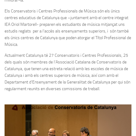
millorar-la.
Els Conservatoris i Centres Professionals de Música són els únics
centres educatius de Catalunya que –juntament amb el centre integrat
IEA Oriol Martorell- preparen els estudiants de música mitjançat uns
estudis reglats per a l’accés als ensenyaments superiors, i són també
els únics centres de Catalunya que poden atorgar el Títol Professional de
Música.
Actualment Catalunya té 27 Conservatoris i Centres Professionals, 25
dels quals són membres de l’Associació Catalana de Conservatoris de
Catalunya, que tenen una estreta relació amb les escoles de música de
Catalunya i amb els centres superiors de música, així com amb el
Departament d’Ensenyament de la Generalitat de Catalunya per qui són
regularment reunits en diverses comissions de treball.