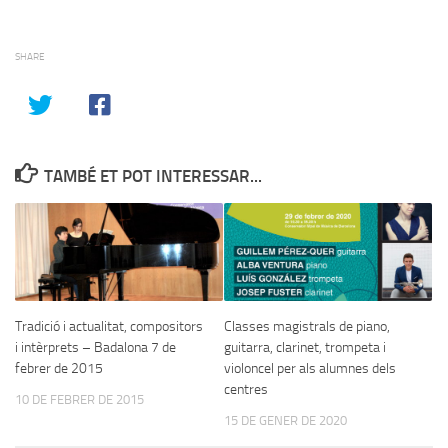
SHARE
TAMBÉ ET POT INTERESSAR...
Tradició i actualitat, compositors
Classes magistrals de piano,
i intèrprets – Badalona 7 de
guitarra, clarinet, trompeta i
febrer de 2015
violoncel per als alumnes dels
centres
10 DE FEBRER DE 2015
15 DE GENER DE 2020