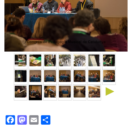
►
Facebook
Mastodon
Email
Comparteix