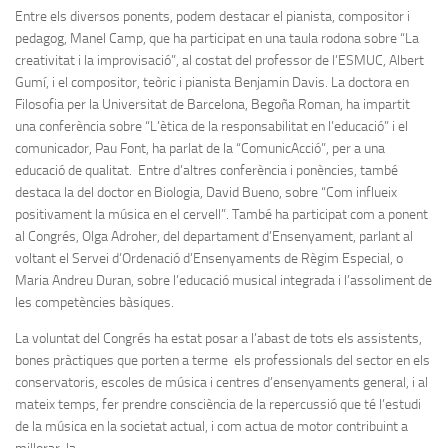
Entre els diversos ponents, podem destacar el pianista, compositor i
pedagog, Manel Camp, que ha participat en una taula rodona sobre “La
creativitat i la improvisació”, al costat del professor de l’ESMUC, Albert
Gumí, i el compositor, teòric i pianista Benjamin Davis. La doctora en
Filosofia per la Universitat de Barcelona, Begoña Roman, ha impartit
una conferència sobre “L’ètica de la responsabilitat en l’educació” i el
comunicador, Pau Font, ha parlat de la “ComunicAcció”, per a una
educació de qualitat. Entre d’altres conferència i ponències, també
destaca la del doctor en Biologia, David Bueno, sobre “Com influeix
positivament la música en el cervell”. També ha participat com a ponent
al Congrés, Olga Adroher, del departament d’Ensenyament, parlant al
voltant el Servei d’Ordenació d’Ensenyaments de Règim Especial, o
Maria Andreu Duran, sobre l’educació musical integrada i l’assoliment de
les competències bàsiques.
La voluntat del Congrés ha estat posar a l’abast de tots els assistents,
bones pràctiques que porten a terme els professionals del sector en els
conservatoris, escoles de música i centres d’ensenyaments general, i al
mateix temps, fer prendre consciència de la repercussió que té l’estudi
de la música en la societat actual, i com actua de motor contribuint a