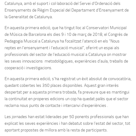
Catalunya, amb el suport i col·laboració del Servei d’Ordenació dels
Ensenyaments de Règim Especial del Departament d’Ensenyament de
la Generalitat de Catalunya.
En aquesta primera edició, que ha tingut lloc al Conservatori Municipal
de Música de Barcelona els dies 9 i 10 de març de 2018, el Congrés de
Pedagogia Musical a Catalunya ha focalitzat l’atenció en els “Nous
reptes en l’ensenyament i l’educació musical”, oferint un espai als
professionals del sector de l’educació musical a Catalunya on mostrar
les seves innovacions metodològiques, experiències d’aula, treballs de
cooperació i investigacions.
En aquesta primera edició, s’ha registrat un èxit absolut de convocatòria,
quedant cobertes les 350 places disponibles. Aquest gran interès
despertat per a aquesta primera trobada, fa preveure que es mantingui
la continuïtat en properes edicions un cop ha quedat palès que el sector
reclama nous punts de contacte i intercanvi d’experiències .
Les jornades han estat liderades per 50 ponents professionals que han
explicat les seves experiències i han debatut sobre l’estat del sector, tot
aportant propostes de millora amb la resta de participants.