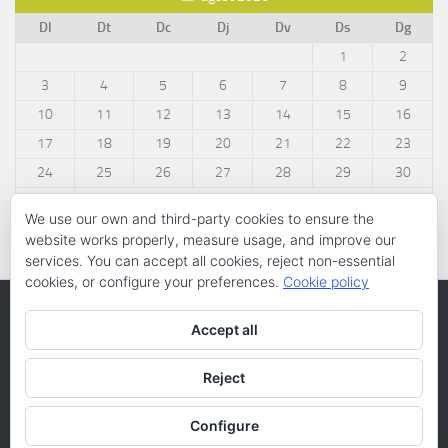
Dl
Dt
Dc
Dj
Dv
Ds
Dg
1
2
3
4
5
6
7
8
9
10
11
12
13
14
15
16
17
18
19
20
21
22
23
24
25
26
27
28
29
30
31
We use our own and third-party cookies to ensure the
« març
website works properly, measure usage, and improve our
services. You can accept all cookies, reject non-essential
cookies, or configure your preferences.
Cookie policy
Accept all
Reject
Configure