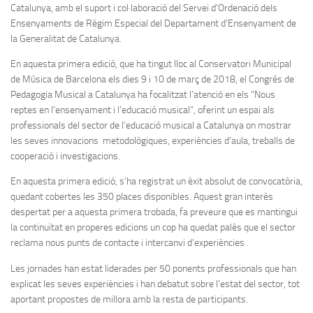
Catalunya, amb el suport i col·laboració del Servei d’Ordenació dels
Ensenyaments de Règim Especial del Departament d’Ensenyament de
la Generalitat de Catalunya.
En aquesta primera edició, que ha tingut lloc al Conservatori Municipal
de Música de Barcelona els dies 9 i 10 de març de 2018, el Congrés de
Pedagogia Musical a Catalunya ha focalitzat l’atenció en els “Nous
reptes en l’ensenyament i l’educació musical”, oferint un espai als
professionals del sector de l’educació musical a Catalunya on mostrar
les seves innovacions metodològiques, experiències d’aula, treballs de
cooperació i investigacions.
En aquesta primera edició, s’ha registrat un èxit absolut de convocatòria,
quedant cobertes les 350 places disponibles. Aquest gran interès
despertat per a aquesta primera trobada, fa preveure que es mantingui
la continuïtat en properes edicions un cop ha quedat palès que el sector
reclama nous punts de contacte i intercanvi d’experiències .
Les jornades han estat liderades per 50 ponents professionals que han
explicat les seves experiències i han debatut sobre l’estat del sector, tot
aportant propostes de millora amb la resta de participants.