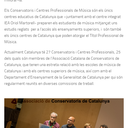
millorar-la.
Els Conservatoris i Centres Professionals de Música són els únics
centres educatius de Catalunya que –juntament amb el centre integrat
IEA Oriol Martorell- preparen els estudiants de música mitjançat uns
estudis reglats per a l’accés als ensenyaments superiors, i són també
els únics centres de Catalunya que poden atorgar el Títol Professional de
Música.
Actualment Catalunya té 27 Conservatoris i Centres Professionals, 25
dels quals són membres de l’Associació Catalana de Conservatoris de
Catalunya, que tenen una estreta relació amb les escoles de música de
Catalunya i amb els centres superiors de música, així com amb el
Departament d’Ensenyament de la Generalitat de Catalunya per qui són
regularment reunits en diverses comissions de treball.