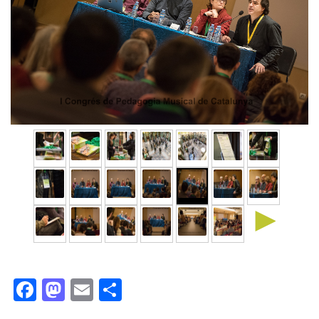
►
Facebook
Mastodon
Email
Comparteix