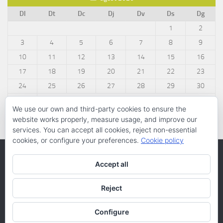
Dl
Dt
Dc
Dj
Dv
Ds
Dg
1
2
3
4
5
6
7
8
9
10
11
12
13
14
15
16
17
18
19
20
21
22
23
24
25
26
27
28
29
30
31
We use our own and third-party cookies to ensure the
« març
website works properly, measure usage, and improve our
services. You can accept all cookies, reject non-essential
cookies, or configure your preferences.
Cookie policy
Accept all
Reject
Configure