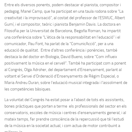
Entre els diversos ponents, podem destacar el pianista, compositor i
pedagog, Manel Camp, que ha participat en una taula rodona sobre “La
creativitat i la improvisació”, al costat del professor de l’ESMUC, Albert
Gumí, i el compositor, teòric i pianista Benjamin Davis. La doctora en
Filosofia per la Universitat de Barcelona, Begoña Roman, ha impartit
una conferència sobre “L’ètica de la responsabilitat en l’educació” i el
comunicador, Pau Font, ha parlat de la “ComunicAcció”, per a una
educació de qualitat. Entre d’altres conferència i ponències, també
destaca la del doctor en Biologia, David Bueno, sobre “Com influeix
positivament la música en el cervell”. També ha participat com a ponent
al Congrés, Olga Adroher, del departament d’Ensenyament, parlant al
voltant el Servei d’Ordenació d’Ensenyaments de Règim Especial, o
Maria Andreu Duran, sobre l’educació musical integrada i l’assoliment de
les competències bàsiques.
La voluntat del Congrés ha estat posar a l’abast de tots els assistents,
bones pràctiques que porten a terme els professionals del sector en els
conservatoris, escoles de música i centres d’ensenyaments general, i al
mateix temps, fer prendre consciència de la repercussió que té l’estudi
de la música en la societat actual, i com actua de motor contribuint a