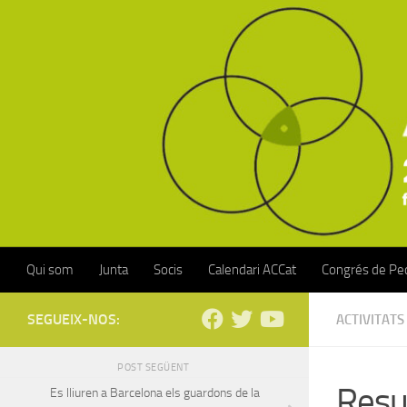
Skip to content
Qui som
Junta
Socis
Calendari ACCat
Congrés de Ped
SEGUEIX-NOS:
ACTIVITATS
POST SEGÜENT
Resu
Es lliuren a Barcelona els guardons de la