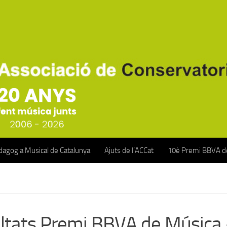
agogia Musical de Catalunya
Ajuts de l’ACCat
10è Premi BBVA de
ltats Premi BBVA de Música