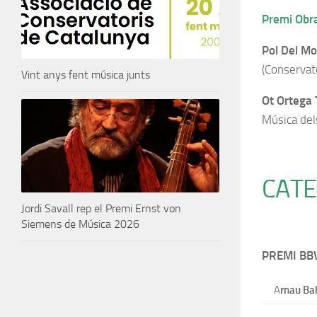
Premi Obra
Pol Del M
(Conservat
Vint anys fent música junts
Ot Ortega
Música del
CATE
Jordi Savall rep el Premi Ernst von
Siemens de Música 2026
PREMI BB
A
rnau Ba