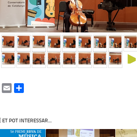
cebook
Mastodon
Email
Comparteix
 ET POT INTERESSAR...