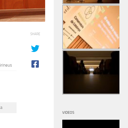
SHARE
irineus
sa
VIDEOS