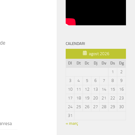
 de
CALENDARI
agost 2026
Dl
Dt
Dc
Dj
Dv
Ds
Dg
1
2
3
4
5
6
7
8
9
10
11
12
13
14
15
16
17
18
19
20
21
22
23
24
25
26
27
28
29
30
31
« març
anresa