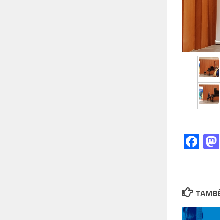
Fa
TAMBÉ