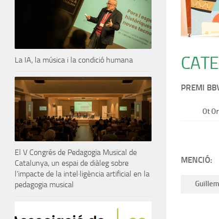
CATE
La IA, la música i la condició humana
PREMI BB
Ot Or
El V Congrés de Pedagogia Musical de
MENCIÓ:
Catalunya, un espai de diàleg sobre
l’impacte de la intel·ligència artificial en la
Guillem
pedagogia musical