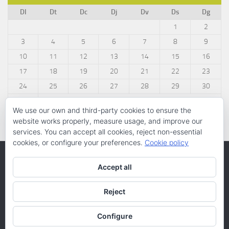
Dl
Dt
Dc
Dj
Dv
Ds
Dg
1
2
3
4
5
6
7
8
9
10
11
12
13
14
15
16
17
18
19
20
21
22
23
24
25
26
27
28
29
30
31
We use our own and third-party cookies to ensure the
« març
website works properly, measure usage, and improve our
services. You can accept all cookies, reject non-essential
cookies, or configure your preferences.
Cookie policy
Accept all
Reject
Configure