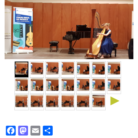
►
Facebook
Mastodon
Email
Comparteix