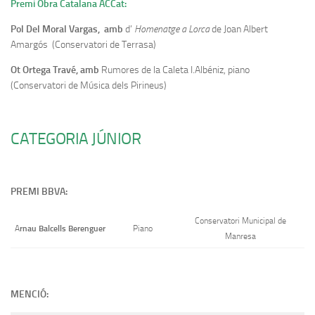
Premi Obra Catalana ACCat:
Pol Del Moral Vargas, amb
d’
Homenatge a Lorca
de Joan Albert
Amargós (Conservatori de Terrasa)
Ot Ortega Travé, amb
Rumores de la Caleta I.Albéniz, piano
(Conservatori de Música dels Pirineus)
CATEGORIA JÚNIOR
PREMI BBVA:
Conservatori Municipal de
rnau Balcells Berenguer
A
Piano
Manresa
MENCIÓ: