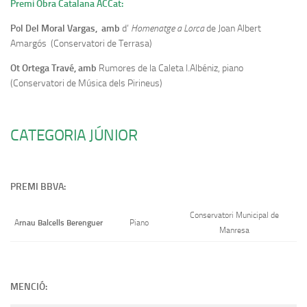
Premi Obra Catalana ACCat:
Pol Del Moral Vargas, amb
d’
Homenatge a Lorca
de Joan Albert
Amargós (Conservatori de Terrasa)
Ot Ortega Travé, amb
Rumores de la Caleta I.Albéniz, piano
(Conservatori de Música dels Pirineus)
CATEGORIA JÚNIOR
PREMI BBVA:
Conservatori Municipal de
rnau Balcells Berenguer
A
Piano
Manresa
MENCIÓ: