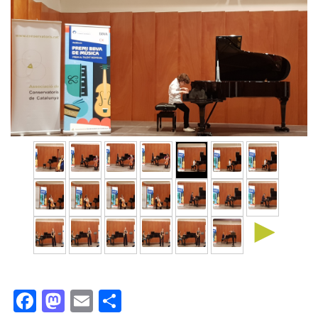
►
Facebook
Mastodon
Email
Comparteix