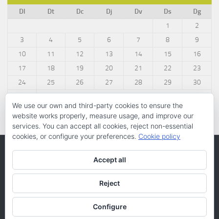
Dl
Dt
Dc
Dj
Dv
Ds
Dg
1
2
3
4
5
6
7
8
9
10
11
12
13
14
15
16
17
18
19
20
21
22
23
24
25
26
27
28
29
30
31
We use our own and third-party cookies to ensure the
« març
website works properly, measure usage, and improve our
services. You can accept all cookies, reject non-essential
cookies, or configure your preferences.
Cookie policy
Accept all
Reject
Configure